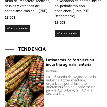
Alma de Reportero: técnicas,
La vocación de contar: inicios
rituales y verdades del
del periodismo con
periodismo clásico – (PDF)
conciencia (Libro PDF
Descargable)
17,50
$
17,50
$
Añadir al carrito
Añadir al carrito
TENDENCIA
Latinoamérica fortalece su
industria agroalimentaria
06/08/2026
La 13° Rueda de Negocios de la
Industria Agroalimentaria,
organizada por el Instituto
Interamericano de Cooperacion
para la Agricultura, la FAO y la
Secretaría...