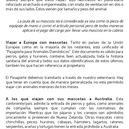
suaves, siempre que estos hayan sido fabricados en poliuretano
reforzado acolchado e impermeable, con malla de ventilación en dos o
más de sus lados. Éstos vienen por tamaño y peso del animal.
La jaula de su mascota será considerada ya sea como la pieza de
equipaje de mano o como el artículo personal, pero de todas maneras
aplicará el pago del cargo por llevar una mascota en la cabina.
Viajar a Europa con mascotas.
Tanto en países de la Unión
Europea como en la mayoría de los restantes, está unificado el
“Pasaporte para Animales Domésticos”. Este documento es válido para
perros, gatos y hurones, contiene, bien actualizada, toda la historia
sanitaria del animal y todos sus datos identificativos, de estos últimos,
también los que hacen referencia al propietario.
El Pasaporte debemos tramitarlo a través de nuestro veterinario. Hay
que tener en cuenta que, de manera generalizada, no está permitido
viajar con animales menores de tres meses.
A los que viajan con sus mascotas a Australia.
Esta
continente/país admite la entrada de perros y gatos, como animales
de compañía, siempre que cumplan con las normativas de
importación. Mientras que los pájaros y los conejos son admitidos
únicamente si provienen de Nueva Zelanda. Otras mascotas como
chinchillas, peces, hurones, cobayas, hámsters, lagartos, ratones,
serpientes, arañas y tortugas tienen la entrada prohibida a Australia.