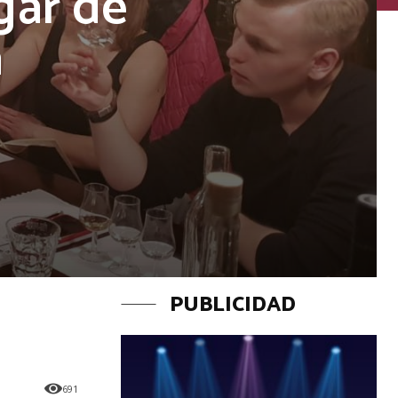
gar de
a
PUBLICIDAD
691