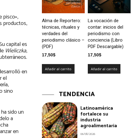
e pisco»,
Alma de Reportero:
La vocación de
s productos,
técnicas, rituales y
contar: inicios del
verdades del
periodismo con
periodismo clásico –
conciencia (Libro
Su capital es
(PDF)
PDF Descargable)
 de
Wieliczka
,
17,50
$
17,50
$
subterráneos.
Añadir al carrito
Añadir al carrito
esarrolló en
r el
ría,
o sino
TENDENCIA
Latinoamérica
 ha sido un
fortalece su
delo a
industria
icha
agroalimentaria
vanzar en
06/08/2026