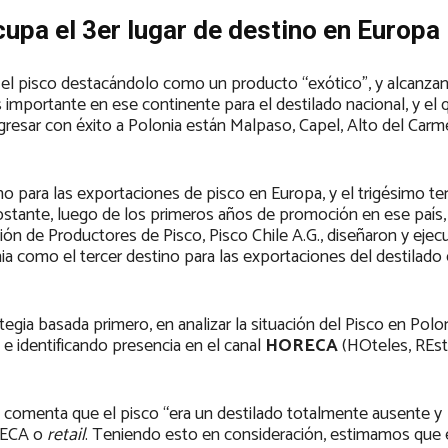
ocupa el 3er lugar de destino en Europa
ne el pisco destacándolo como un producto “exótico”, y alcanz
importante en ese continente para el destilado nacional, y el q
gresar con éxito a Polonia están Malpaso, Capel, Alto del Carm
o para las exportaciones de pisco en Europa, y el trigésimo terc
obstante, luego de los primeros años de promoción en ese país, 
ión de Productores de Pisco, Pisco Chile A.G., diseñaron y ejec
 como el tercer destino para las exportaciones del destilado
egia basada primero, en analizar la situación del Pisco en Polon
e identificando presencia en el canal
HORECA
(HOteles, REst
a, comenta que el pisco “era un destilado totalmente ausente y
ORECA o
retail
. Teniendo esto en consideración, estimamos que 