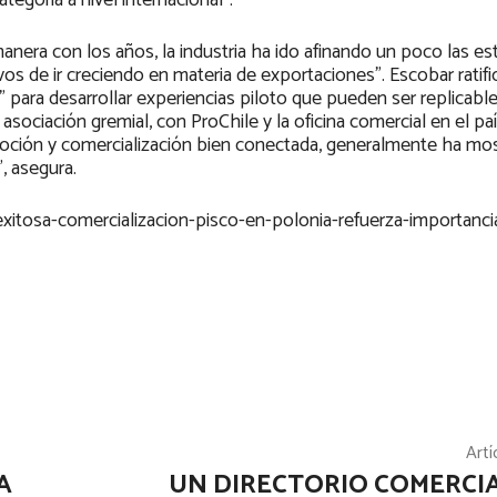
egoría a nivel internacional”.
nera con los años, la industria ha ido afinando un poco las es
os de ir creciendo en materia de exportaciones”. Escobar ratifi
para desarrollar experiencias piloto que pueden ser replicabl
asociación gremial, con ProChile y la oficina comercial en el paí
omoción y comercialización bien conectada, generalmente ha mo
, asegura.
/exitosa-comercializacion-pisco-en-polonia-refuerza-importanci
Artí
A
UN DIRECTORIO COMERCIA