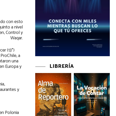
ando con esto
uinto a nivel
en, Control y
Waqar.
er (13°)
ProChile, a
utaron una
LIBRERÍA
 en Europa y
ia,
aurantes y
en Polonia