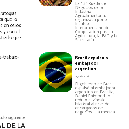
La 13° Rueda de
Negocios de la
Industria
trategias
Agroalimentaria,
ca que lo
organizada por el
Instituto
es en otros
Interamericano de
s y con el
Cooperacion para la
Agricultura, la FAO y la
strado que
Secretaría...
a-trabajo-
Brasil expulsa a
embajador
argentino
05/08/2026
El gobierno de Brasil
expulsó al embajador
argentino en Brasilia,
Daniel Raimondi, y
redujo el vínculo
bilateral al nivel de
encargados de
negocios. La medida...
culo siguiente
L DE LA