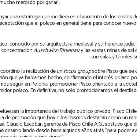
, mucho mercado por ganar”.
ar una estrategia que incidiera en el aumento de los envíos d
 aceptación que el polaco en general tiene para conocer nuevo
ico, conocido por su arquitectura medieval y su herencia judía. 
e concentración
Auschwitz-Birkenau
y las vastas minas de sal
con salas y túneles 
 coordinó la realización de un
focus group
sobre Pisco que se d
uación que ya habíamos hecho, confirmando el interés polaco po
mos seguir en Polonia: promocionar Pisco orientado a la coctele
idor polaco. En definitiva, no solo promocionamos el destilad
efuerzan la importancia del trabajo público privado. Pisco Chile
ategia de promoción que hoy ellos mismos destacan como un mo
ea, Claudio Escobar, gerente de Pisco Chile A.G., sostuvo que d
ene desarrollando desde hace algunos años atrás “para poder a