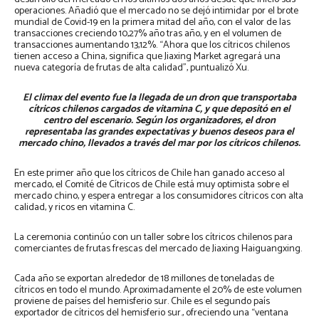
operaciones. Añadió que el mercado no se dejó intimidar por el brote
mundial de Covid-19 en la primera mitad del año, con el valor de las
transacciones creciendo 10,27% año tras año, y en el volumen de
transacciones aumentando 13,12%. “Ahora que los cítricos chilenos
tienen acceso a China, significa que Jiaxing Market agregará una
nueva categoría de frutas de alta calidad”, puntualizó Xu.
El climax del evento fue la llegada de un dron que transportaba
cítricos chilenos cargados de vitamina C, y que depositó en el
centro del escenario. Según los organizadores, el dron
representaba las grandes expectativas y buenos deseos para el
mercado chino, llevados a través del mar por los cítricos chilenos.
En este primer año que los cítricos de Chile han ganado acceso al
mercado, el Comité de Cítricos de Chile está muy optimista sobre el
mercado chino, y espera entregar a los consumidores cítricos con alta
calidad, y ricos en vitamina C.
La ceremonia continúo con un taller sobre los cítricos chilenos para
comerciantes de frutas frescas del mercado de Jiaxing Haiguangxing.
Cada año se exportan alrededor de 18 millones de toneladas de
cítricos en todo el mundo. Aproximadamente el 20% de este volumen
proviene de países del hemisferio sur. Chile es el segundo país
exportador de cítricos del hemisferio sur., ofreciendo una “ventana