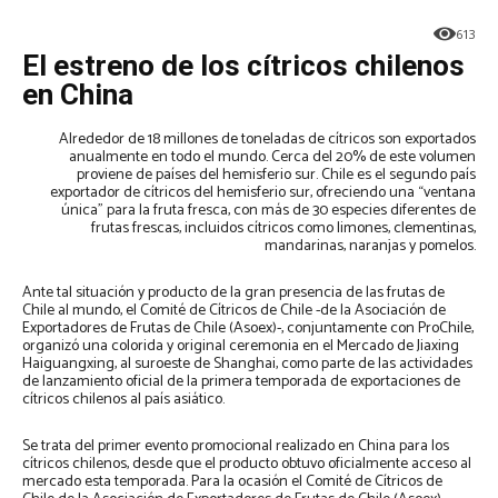
613
El estreno de los cítricos chilenos
en China
Alrededor de 18 millones de toneladas de cítricos son exportados
anualmente en todo el mundo. Cerca del 20% de este volumen
proviene de países del hemisferio sur. Chile es el segundo país
exportador de cítricos del hemisferio sur, ofreciendo una “ventana
única” para la fruta fresca, con más de 30 especies diferentes de
frutas frescas, incluidos cítricos como limones, clementinas,
mandarinas, naranjas y pomelos.
Ante tal situación y producto de la gran presencia de las frutas de
Chile al mundo, el Comité de Cítricos de Chile -de la Asociación de
Exportadores de Frutas de Chile (Asoex)-, conjuntamente con ProChile,
organizó una colorida y original ceremonia en el Mercado de Jiaxing
Haiguangxing, al suroeste de Shanghai, como parte de las actividades
de lanzamiento oficial de la primera temporada de exportaciones de
cítricos chilenos al país asiático.
Se trata del primer evento promocional realizado en China para los
cítricos chilenos, desde que el producto obtuvo oficialmente acceso al
mercado esta temporada. Para la ocasión el Comité de Cítricos de