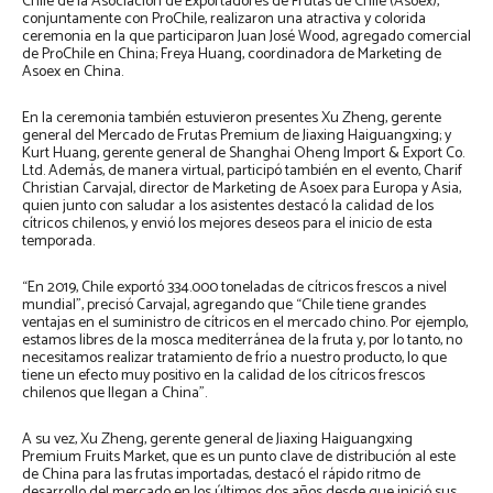
Chile de la Asociación de Exportadores de Frutas de Chile (Asoex),
conjuntamente con ProChile, realizaron una atractiva y colorida
ceremonia en la que participaron Juan José Wood, agregado comercial
de ProChile en China; Freya Huang, coordinadora de Marketing de
Asoex en China.
En la ceremonia también estuvieron presentes Xu Zheng, gerente
general del Mercado de Frutas Premium de Jiaxing Haiguangxing; y
Kurt Huang, gerente general de Shanghai Oheng Import & Export Co.
Ltd. Además, de manera virtual, participó también en el evento, Charif
Christian Carvajal, director de Marketing de Asoex para Europa y Asia,
quien junto con saludar a los asistentes destacó la calidad de los
cítricos chilenos, y envió los mejores deseos para el inicio de esta
temporada.
“En 2019, Chile exportó 334.000 toneladas de cítricos frescos a nivel
mundial”, precisó Carvajal, agregando que “Chile tiene grandes
ventajas en el suministro de cítricos en el mercado chino. Por ejemplo,
estamos libres de la mosca mediterránea de la fruta y, por lo tanto, no
necesitamos realizar tratamiento de frío a nuestro producto, lo que
tiene un efecto muy positivo en la calidad de los cítricos frescos
chilenos que llegan a China”.
A su vez, Xu Zheng, gerente general de Jiaxing Haiguangxing
Premium Fruits Market, que es un punto clave de distribución al este
de China para las frutas importadas, destacó el rápido ritmo de
desarrollo del mercado en los últimos dos años desde que inició sus