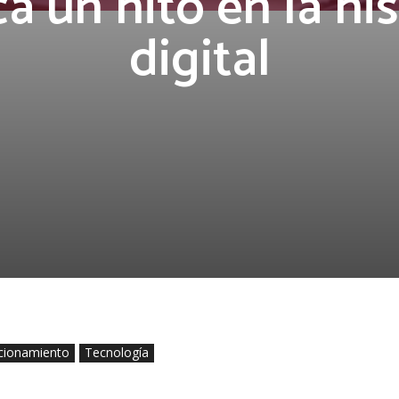
a un hito en la his
digital
cionamiento
Tecnología