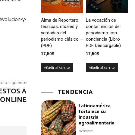
evolucion-y-
Alma de Reportero:
La vocación de
técnicas, rituales y
contar: inicios del
verdades del
periodismo con
periodismo clásico –
conciencia (Libro
(PDF)
PDF Descargable)
17,50
$
17,50
$
Añadir al carrito
Añadir al carrito
culo siguiente
ESTOS A
TENDENCIA
 ONLINE
Latinoamérica
fortalece su
industria
agroalimentaria
06/08/2026