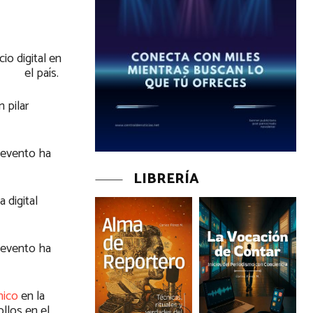
io digital en
el país.
 pilar
 evento ha
LIBRERÍA
 digital
 evento ha
nico
en la
ollos en el