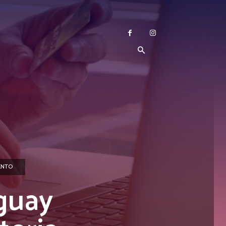
ENTO
guay