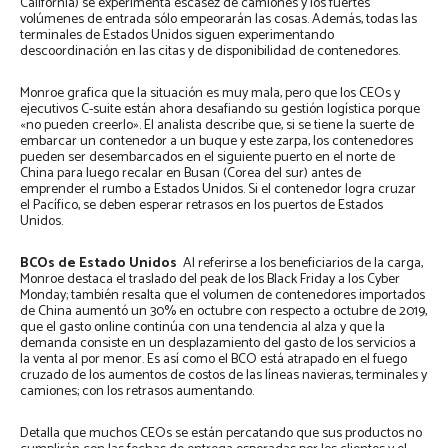
California) se experimenta escasez de camiones y los fuertes
volúmenes de entrada sólo empeorarán las cosas. Además, todas las
terminales de Estados Unidos siguen experimentando
descoordinación en las citas y de disponibilidad de contenedores.
Monroe grafica que la situación es muy mala, pero que los CEOs y
ejecutivos C-suite están ahora desafiando su gestión logística porque
«no pueden creerlo». El analista describe que, si se tiene la suerte de
embarcar un contenedor a un buque y este zarpa, los contenedores
pueden ser desembarcados en el siguiente puerto en el norte de
China para luego recalar en Busan (Corea del sur) antes de
emprender el rumbo a Estados Unidos. Si el contenedor logra cruzar
el Pacífico, se deben esperar retrasos en los puertos de Estados
Unidos.
BCOs de Estado Unidos
Al referirse a los beneficiarios de la carga,
Monroe destaca el traslado del peak de los Black Friday a los Cyber
Monday; también resalta que el volumen de contenedores importados
de China aumentó un 30% en octubre con respecto a octubre de 2019,
que el gasto online continúa con una tendencia al alza y que la
demanda consiste en un desplazamiento del gasto de los servicios a
la venta al por menor. Es así como el BCO está atrapado en el fuego
cruzado de los aumentos de costos de las líneas navieras, terminales y
camiones; con los retrasos aumentando.
Detalla que muchos CEOs se están percatando que sus productos no