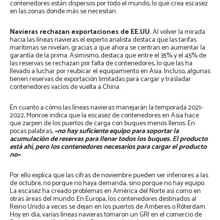
contenedores están dispersos por todo el mundo, lo que crea escasez
en las zonas donde más se necesitan.
Navieras rechazan exportaciones de EE.UU.
Al volver la mirada
hacia las líneas navieras el experto analista destaca que las tarifas
marítimas se nivelan, gracias a que ahora se centran en aumentar la
garantía de la prima. Asimismo, destaca que entre el 35% y el 45% de
las reservas se rechazan por falta de contenedores, lo que las ha
llevado a luchar por reubicar el equipamiento en Asia. Incluso, algunas
tienen reservas de exportación limitadas para cargar y trasladar
contenedores vacíos de vuelta a China
En cuanto a cómo las líneas navieras manejarán la temporada 2021-
2022, Monroe indica que la escasez de contenedores en Asia hace
que zarpen de los puertos de carga con buques menos llenos. En
pocas palabras,
«no hay suficiente equipo para soportar la
acumulación de reservas para llenar todos los buques. El producto
está ahí, pero los contenedores necesarios para cargar el producto
no»
.
Por ello explica que las cifras de noviembre pueden ser inferiores a las
de octubre, no porque no haya demanda, sino porque no hay equipo.
La escasez ha creado problemas en América del Norte así como en
otras áreas del mundo. En Europa, los contenedores destinados al
Reino Unido a veces se dejan en los puertos de Amberes o Róterdam.
Hoy en día, varias líneas navieras tomaron un GRI en el comercio de