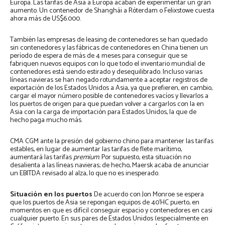
Europa. Las tarifas de Asia a Europa acaban de experimentar un gran
aumento. Un contenedor de Shanghái a Róterdam o Felixstowe cuesta
ahora más de US$6.000.
También las empresas de leasing de contenedores se han quedado
sin contenedores y las fábricas de contenedores en China tienen un
período de espera de más de 4 meses para conseguir que se
fabriquen nuevos equipos con lo que todo el inventario mundial de
contenedores está siendo estirado y desequilibrado. Incluso varias
líneas navieras se han negado rotundamente a aceptar registros de
exportación de los Estados Unidos a Asia, ya que prefieren, en cambio,
cargar el mayor número posible de contenedores vacíos y llevarlos a
los puertos de origen para que puedan volver a cargarlos con la en
Asia con la carga de importación para Estados Unidos, la que de
hecho paga mucho más.
CMA CGM ante la presión del gobierno chino para mantener las tarifas
estables, en lugar de aumentar las tarifas de flete marítimo,
aumentará las tarifas
premium
. Por supuesto, esta situación no
desalienta a las líneas navieras; de hecho, Maersk acaba de anunciar
un EBITDA revisado al alza, lo que no es inesperado.
Situación en los puertos
De acuerdo con Jon Monroe se espera
que los puertos de Asia se repongan equipos de 40’HC puerto, en
momentos en que es difícil conseguir espacio y contenedores en casi
cualquier puerto. En sus pares de Estados Unidos (especialmente en