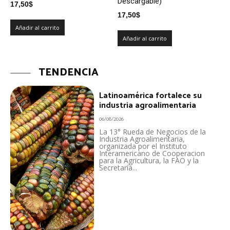
Descargable)
17,50
$
17,50
$
Añadir al carrito
Añadir al carrito
TENDENCIA
Latinoamérica fortalece su
industria agroalimentaria
06/08/2026
La 13° Rueda de Negocios de la
Industria Agroalimentaria,
organizada por el Instituto
Interamericano de Cooperacion
para la Agricultura, la FAO y la
Secretaría...