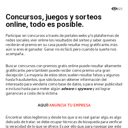
825
Concursos, juegos y sorteos
online, todo es posible.
Participar en concursos a través de portales webs y/o plataformas de
redes sociales, vivir online los resultados del sorteo y saber quienes
recibirán el premio en su casa puede resultar muy gratificante, más
aún si eres el ganador. Ganar no es fácil, pero cuando la suerte nos
acompaña…
Buscar concursos con premios gratis online puede resultar altamente
gratificante, pero también puede recibir como premio una gran
decepción. La mayoría de estos sitios suelen resultar falsos y algunos
hasta fraudulentos, que sólo buscan obtener información del
interesado para venderla como base de datos, o para enviar publicidad
e incluso hasta para meter algún
adware
o
spyware
y así lograr
ganancias a costa de la víctima.
AQUÍ!
ANUNCIA TU EMPRESA
Encontrar sitios legítimos y desde los que si es real ganar algo, es algo
delicado de tratar; se debe ocupar técnicas de búsqueda para verificar
la veracidad de lo que se ofrece. Es por ello que, para navegar por este