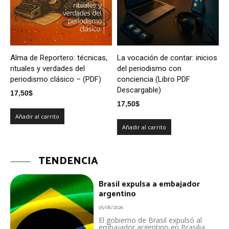
Alma de Reportero: técnicas,
La vocación de contar: inicios
rituales y verdades del
del periodismo con
periodismo clásico – (PDF)
conciencia (Libro PDF
Descargable)
17,50
$
17,50
$
Añadir al carrito
Añadir al carrito
TENDENCIA
Brasil expulsa a embajador
argentino
05/08/2026
El gobierno de Brasil expulsó al
embajador argentino en Brasilia,