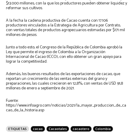
$13.000 millones, con la que los productores pueden obtener liquidez y
reformar sus cultivos.
A la fecha la cadena productiva de Cacao cuenta con 17.106
productores vinculados a la Estrategia de Agricultura por Contrato,
con ventas totales de productos agropecuarios estimadas por $171 mil
millones de pesos.
Junto a todo esto, el Congreso de la República de Colombia aprobó la
Ley que permite el ingreso de Colombia a la Organización
Internacional de Cacao (ICCO), con ello obtener un gran apoyo para
lograr la competitividad.
Además, los buenos resultados de las exportaciones de cacao, que
reportan un crecimiento de las ventas externas del grano y
preparaciones, las cuales crecieron en 12,8%, con ventas de USD 91,8
millones de enero a septiembre de 2021.
Fuente:
https://www.infoagro.com/noticias/2021/la_mayor_produccion_de_ca
cao_de_la_historia.asp
ETIQUETAS
cacao
Cacaotales
cacaotero
Colombia