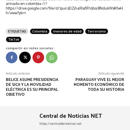
armado-en-colombia ///
https://drive.google.com/file/d/1pun3DZjh4RlafJFh5bsrBNdukW9KfwH
h/view?pli=1
ETIQUETAS
Colombia
menores de edad
Terrorismo
TikTok
compartir en redes sociales:
Artículo anterior
Artículo siguiente
BELICE ASUME PRESIDENCIA
PARAGUAY VIVE EL MEJOR
DE SICA Y LA MOVILIDAD
MOMENTO ECONÓMICO DE
ELÉCTRICA ES SU PRINCIPAL
TODA SU HISTORIA
OBJETIVO
Central de Noticias NET
https://centraldenoticias.net