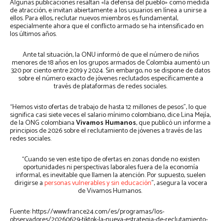
Algunas publicaciones resaltan «la defensa del pueblo» como medida
de atracción, e invitan abiertamente a los usuarios en línea a unirse a
ellos. Para ellos, reclutar nuevos miembros es fundamental,
especialmente ahora que el conflicto armado se ha intensificado en
los últimos años.
Ante tal situación, la ONU informó de que el número de niños
menores de 18 años en los grupos armados de Colombia aumentó un
320 por ciento entre 2019 y 2024. Sin embargo, no se dispone de datos
sobre el número exacto de jóvenes reclutados específicamente a
través de plataformas de redes sociales.
“Hemos visto ofertas de trabajo de hasta 12 millones de pesos”, lo que
significa casi siete veces el salario mínimo colombiano, dice Lina Mejía,
de la ONG colombiana
Vivamos Humanos
, que publicó un informe a
principios de 2026 sobre el reclutamiento de jóvenes a través de las
redes sociales.
“Cuando se ven este tipo de ofertas en zonas donde no existen
oportunidades ni perspectivas laborales fuera de la economía
informal, es inevitable que llamen la atención. Por supuesto, suelen
dirigirse a
personas vulnerables y sin educación
”, asegura la vocera
de Vivamos Humanos.
Fuente: https://www.france24.com/es/programas/los-
observadores/20260629-tiktok-la-nueva-estrategia-de-reclutamiento-