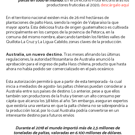
paltas en todo el mundo.
En el Directorio Fruta encontrarás los
productores fruticolas al 2020,
descárgalo aquí
En el territorio nacional existen más de 26 mil hectáreas de
plantaciones de palto Hass, siendo la región de Valparaíso la que
mayor aporta. Esta deliciosa fruta de origen guatemalteco es cultivada
principalmente en los campos de la provincia de Petorca, en la
comuna del mismo nombre, abarcando también los fértiles valles de
Quillota-La Cruz y La Ligua-Cabildo; zonas claves de la producción.
Australia, un nuevo destino.
Tras meses afinando las últimas
regulaciones, la autoridad fitosanitaria de Australia anunció la
aprobación para el ingreso de palta Hass chilena, producto que hasta
ahora no había podido ser comercializado en el país oceánico.
Esta autorización permitirá que a partir de esta temporada –la cual
inicia a mediados de agosto- las paltas chilenas puedan considerar a
Australia entre sus países de destino. Lo anterior, pese a que ellos
también son productores de la fruta y tienen un alto consumo per
cápita que alcanza los 3,8 kilos al año. Sin embargo, aseguran expertos
que existiría una ventana en que la palta chilena no se sobrepondría a
la producción local, por lo cual Australia podría convertirse en un
interesante destino para futuros envíos
Durante el 2018 el mundo importó más de 2,5 millones de
toneladas de paltas, valoradas en 6.100 millones de dólares.