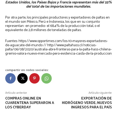
Estados Unidos, los Países Bajos y Francia representan más del 55%
del total de las importaciones mundiales.
Por otra parte, los principales productores y exportadores de paltas en
el mundo son México, Perú e Indonesia, los que en su conjunto
representan -en promedio- el 68,4% de la producción total, o el
equivalente de 2,8 millones de toneladas de paltas.
Fuentes: https://www.opportimes.com/los-10-mayores-exportadores-
de-aguacate-del-mundo // http://www.paltahass.cl/noticias-
palta/06/08/2020/australia-abre-fronteras-para-la-palta-hass-chilena-
gremio-valora-nuevo-mercado-pero-evidencia-caida-de-la-produccion
compartir en redes sociales:
Artículo anterior
Artículo siguiente
COMPRAS ONLINE EN
EXPORTACIÓN DE
CUARENTENA SUPERARON A
HIDRÓGENO VERDE; NUEVOS
LOS CYBERDAY
INGRESOS PARA EL PAÍS