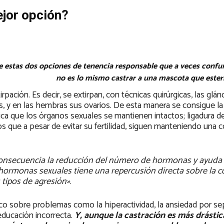
ejor opción?
tre estas dos opciones de tenencia responsable que a veces conf
no es lo mismo castrar a una mascota que esterili
pación. Es decir, se extirpan, con técnicas quirúrgicas, las glán
os, y en las hembras sus ovarios. De esta manera se consigue la
nifica que los órganos sexuales se mantienen intactos; ligadura 
s que a pesar de evitar su fertilidad, siguen manteniendo una 
consecuencia la reducción del número de hormonas y ayuda 
 hormonas sexuales tiene una repercusión directa sobre la c
 tipos de agresión»
.
ico sobre problemas como la hiperactividad, la ansiedad por sep
ducación incorrecta.
Y, aunque la castración es más drástic