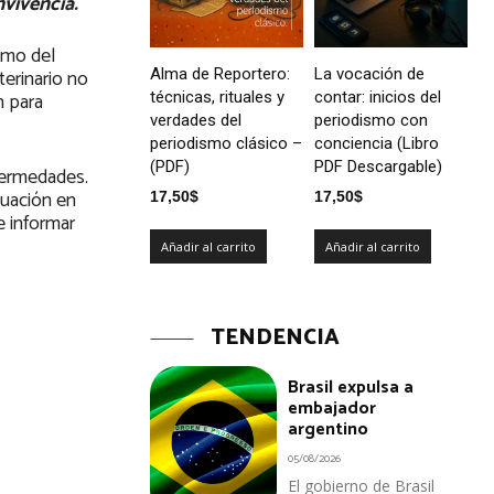
nvivencia.
tmo del
terinario no
Alma de Reportero:
La vocación de
n para
técnicas, rituales y
contar: inicios del
verdades del
periodismo con
periodismo clásico –
conciencia (Libro
(PDF)
PDF Descargable)
nfermedades.
tuación en
17,50
$
17,50
$
e informar
Añadir al carrito
Añadir al carrito
TENDENCIA
Brasil expulsa a
embajador
argentino
05/08/2026
El gobierno de Brasil