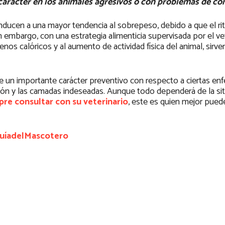
l carácter en los animales agresivos o con problemas de co
ducen a una mayor tendencia al sobrepeso, debido a que el ri
 embargo, con una estrategia alimenticia supervisada por el ve
 calóricos y al aumento de actividad física del animal, sirve
tiene un importante carácter preventivo con respecto a ciertas e
ción y las camadas indeseadas. Aunque todo dependerá de la si
pre consultar con su veterinario
, este es quien mejor pued
uíadelMascotero