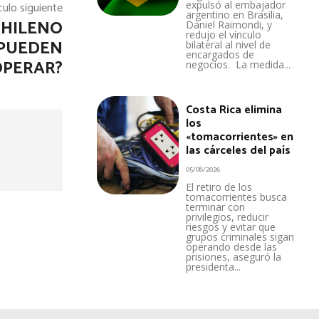
expulsó al embajador
culo siguiente
argentino en Brasilia,
CHILENO
Daniel Raimondi, y
redujo el vínculo
 PUEDEN
bilateral al nivel de
encargados de
OPERAR?
negocios. La medida...
Costa Rica elimina
los
«tomacorrientes» en
las cárceles del país
05/08/2026
El retiro de los
tomacorrientes busca
terminar con
privilegios, reducir
riesgos y evitar que
grupos criminales sigan
operando desde las
prisiones, aseguró la
presidenta...