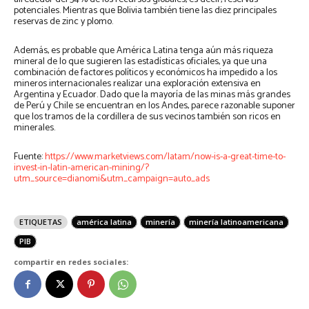
potenciales. Mientras que Bolivia también tiene las diez principales
reservas de zinc y plomo.
Además, es probable que América Latina tenga aún más riqueza
mineral de lo que sugieren las estadísticas oficiales, ya que una
combinación de factores políticos y económicos ha impedido a los
mineros internacionales realizar una exploración extensiva en
Argentina y Ecuador. Dado que la mayoría de las minas más grandes
de Perú y Chile se encuentran en los Andes, parece razonable suponer
que los tramos de la cordillera de sus vecinos también son ricos en
minerales.
Fuente:
https://www.marketviews.com/latam/now-is-a-great-time-to-
invest-in-latin-american-mining/?
utm_source=dianomi&utm_campaign=auto_ads
ETIQUETAS
américa latina
minería
minería latinoamericana
PIB
compartir en redes sociales: