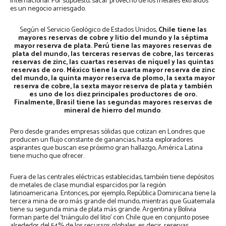
internacional. Por supuesto, sacar provecho de los metales extraídos
es un negocio arriesgado.
Según el Servicio Geológico de Estados Unidos,
Chile tiene las
mayores reservas de cobre y litio del mundo y la séptima
mayor reserva de plata. Perú tiene las mayores reservas de
plata del mundo, las terceras reservas de cobre, las terceras
reservas de zinc, las cuartas reservas de níquel y las quintas
reservas de oro. México tiene la cuarta mayor reserva de zinc
del mundo, la quinta mayor reserva de plomo, la sexta mayor
reserva de cobre, la sexta mayor reserva de plata y también
es uno de los diez principales productores de oro.
Finalmente, Brasil tiene las segundas mayores reservas de
mineral de hierro del mundo
.
Pero desde grandes empresas sólidas que cotizan en Londres que
producen un flujo constante de ganancias, hasta exploradores
aspirantes que buscan ese próximo gran hallazgo, América Latina
tiene mucho que ofrecer.
Fuera de las centrales eléctricas establecidas, también tiene depósitos
de metales de clase mundial esparcidos por la región
latinoamericana. Entonces, por ejemplo, República Dominicana tiene la
tercera mina de oro más grande del mundo, mientras que Guatemala
tiene su segunda mina de plata más grande. Argentina y Bolivia
forman parte del ‘triángulo del litio’ con Chile que en conjunto posee
alrededor del 54% de los recursos globales, es decir, reservas