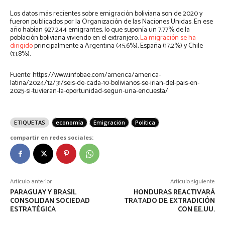
Los datos más recientes sobre emigración boliviana son de 2020 y
fueron publicados por la Organización de las Naciones Unidas. En ese
año habían 927.244 emigrantes, lo que suponía un 7,77% de la
población boliviana viviendo en el extranjero.
La migración se ha
dirigido
principalmente a Argentina (45,6%), España (17,2%) y Chile
(13,8%).
Fuente: https://www.infobae.com/america/america-
latina/2024/12/31/seis-de-cada-10-bolivianos-se-irian-del-pais-en-
2025-si-tuvieran-la-oportunidad-segun-una-encuesta/
ETIQUETAS
economía
Emigración
Política
compartir en redes sociales:
Artículo anterior
Artículo siguiente
PARAGUAY Y BRASIL
HONDURAS REACTIVARÁ
CONSOLIDAN SOCIEDAD
TRATADO DE EXTRADICIÓN
ESTRATÉGICA
CON EE.UU.