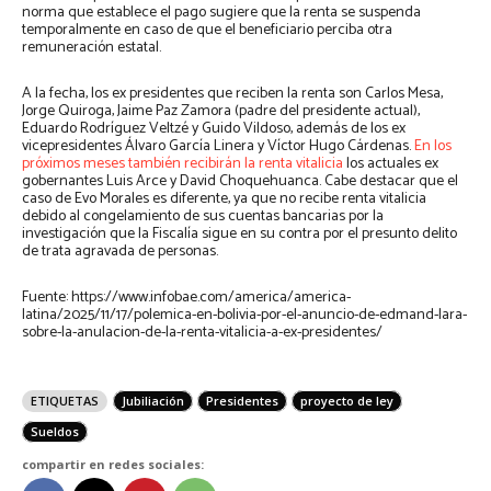
norma que establece el pago sugiere que la renta se suspenda
temporalmente en caso de que el beneficiario perciba otra
remuneración estatal.
A la fecha, los ex presidentes que reciben la renta son Carlos Mesa,
Jorge Quiroga, Jaime Paz Zamora (padre del presidente actual),
Eduardo Rodríguez Veltzé y Guido Vildoso, además de los ex
vicepresidentes Álvaro García Linera y Víctor Hugo Cárdenas.
En los
próximos meses también recibirán la renta vitalicia
los actuales ex
gobernantes Luis Arce y David Choquehuanca. Cabe destacar que el
caso de Evo Morales es diferente, ya que no recibe renta vitalicia
debido al congelamiento de sus cuentas bancarias por la
investigación que la Fiscalía sigue en su contra por el presunto delito
de trata agravada de personas.
Fuente: https://www.infobae.com/america/america-
latina/2025/11/17/polemica-en-bolivia-por-el-anuncio-de-edmand-lara-
sobre-la-anulacion-de-la-renta-vitalicia-a-ex-presidentes/
ETIQUETAS
Jubiliación
Presidentes
proyecto de ley
Sueldos
compartir en redes sociales: