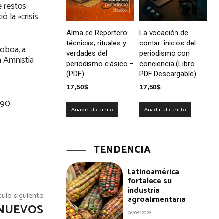
e restos
 la «crisis
Alma de Reportero:
La vocación de
técnicas, rituales y
contar: inicios del
Noboa, a
verdades del
periodismo con
a Amnistía
periodismo clásico –
conciencia (Libro
(PDF)
PDF Descargable)
17,50
$
17,50
$
9290
Añadir al carrito
Añadir al carrito
TENDENCIA
Latinoamérica
fortalece su
industria
culo siguiente
agroalimentaria
 NUEVOS
06/08/2026