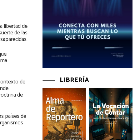
a libertad de
suerte de las
saparecidas.
 que
rama
LIBRERÍA
 contexto de
onde
Doctrina de
os países de
 organismos