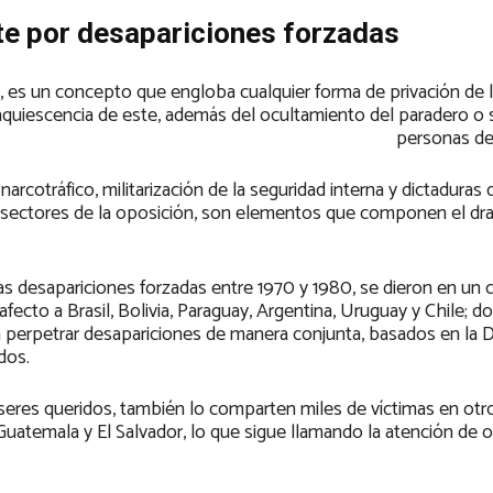
te por desapariciones forzadas
 es un concepto que engloba cualquier forma de privación de l
aquiescencia de este, además del ocultamiento del paradero o 
personas de
arcotráfico, militarización de la seguridad interna y dictaduras
ra sectores de la oposición, son elementos que componen el d
las desapariciones forzadas entre 1970 y 1980, se dieron en un
fecto a Brasil, Bolivia, Paraguay, Argentina, Uruguay y Chile; d
ra perpetrar desapariciones de manera conjunta, basados en la 
idos.
res queridos, también lo comparten miles de víctimas en otr
 Guatemala y El Salvador, lo que sigue llamando la atención de