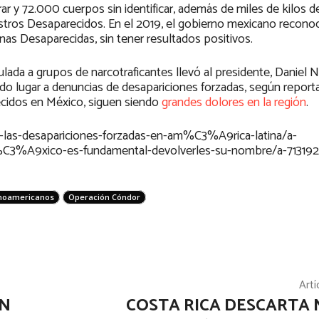
r y 72.000 cuerpos sin identificar, además de miles de kilos d
ros Desaparecidos. En el 2019, el gobierno mexicano reconoció
as Desaparecidas, sin tener resultados positivos.
ulada a grupos de narcotraficantes llevó al presidente, Daniel 
do lugar a denuncias de desapariciones forzadas, según report
recidos en México, siguen siendo
grandes dolores en la región
.
-las-desapariciones-forzadas-en-am%C3%A9rica-latina/a-
m%C3%A9xico-es-fundamental-devolverles-su-nombre/a-7131
inoamericanos
Operación Cóndor
Artí
EN
COSTA RICA DESCARTA