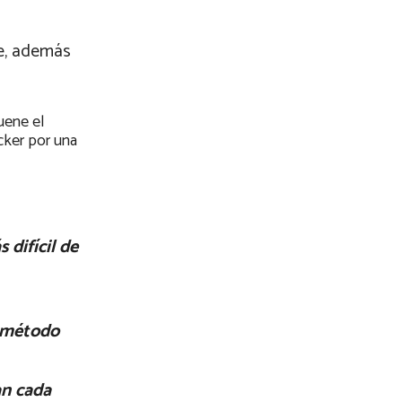
ce, además
uene el
cker por una
 difícil de
l método
an cada