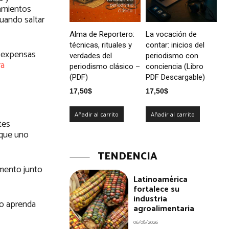
tamientos
uando saltar
Alma de Reportero:
La vocación de
técnicas, rituales y
contar: inicios del
a expensas
verdades del
periodismo con
ra
periodismo clásico –
conciencia (Libro
(PDF)
PDF Descargable)
17,50
$
17,50
$
Añadir al carrito
Añadir al carrito
tes
 que uno
TENDENCIA
mento junto
Latinoamérica
fortalece su
industria
ro aprenda
agroalimentaria
06/08/2026