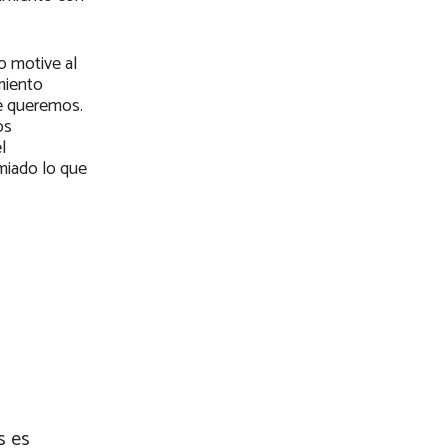
o motive al
miento
ue queremos.
os
l
miado lo que
s es