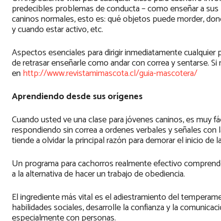
predecibles problemas de conducta – como enseñar a sus 
caninos normales, esto es: qué objetos puede morder, dond
y cuando estar activo, etc.
Aspectos esenciales para dirigir inmediatamente cualquier 
de retrasar enseñarle como andar con correa y sentarse. Si 
en
http://www.revistamimascota.cl/guia-mascotera/
Aprendiendo desde sus orígenes
Cuando usted ve una clase para jóvenes caninos, es muy fác
respondiendo sin correa a ordenes verbales y señales con l
tiende a olvidar la principal razón para demorar el inicio de 
Un programa para cachorros realmente efectivo comprende
a la alternativa de hacer un trabajo de obediencia.
El ingrediente más vital es el adiestramiento del tempera
habilidades sociales, desarrolle la confianza y la comunicac
especialmente con personas.