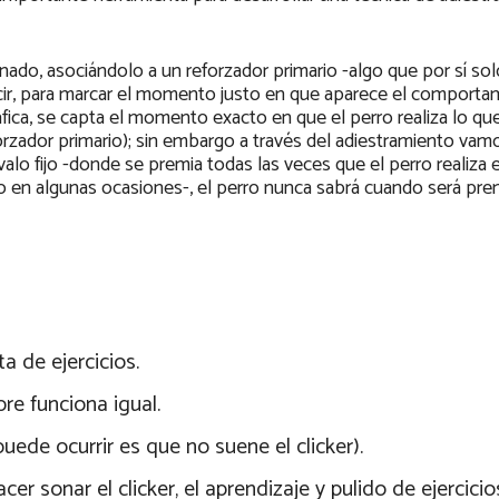
nado, asociándolo a un reforzador primario -algo que por sí sol
 decir, para marcar el momento justo en que aparece el comporta
ica, se capta el momento exacto en que el perro realiza lo q
rzador primario); sin embargo a través del adiestramiento vam
lo fijo -donde se premia todas las veces que el perro realiza e
o en algunas ocasiones-, el perro nunca sabrá cuando será pre
a de ejercicios.
re funciona igual.
uede ocurrir es que no suene el clicker).
er sonar el clicker, el aprendizaje y pulido de ejercicio