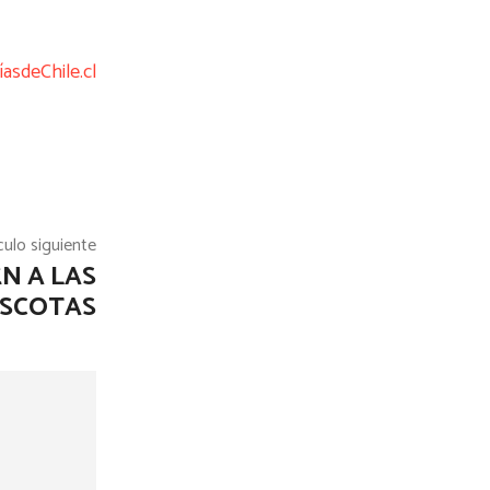
íasdeChile.cl
culo siguiente
N A LAS
SCOTAS