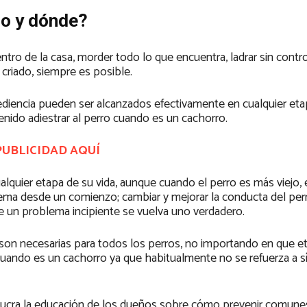
do y dónde?
ro de la casa, morder todo lo que encuentra, ladrar sin contro
 criado, siempre es posible.
diencia pueden ser alcanzados efectivamente en cualquier etap
enido adiestrar al perro cuando es un cachorro.
PUBLICIDAD AQUÍ
quier etapa de su vida, aunque cuando el perro es más viejo, e
ema desde un comienzo; cambiar y mejorar la conducta del per
e un problema incipiente se vuelva uno verdadero.
son necesarias para todos los perros, no importando en que et
cuando es un cachorro ya que habitualmente no se refuerza a 
volucra la educación de los dueños sobre cómo prevenir comune