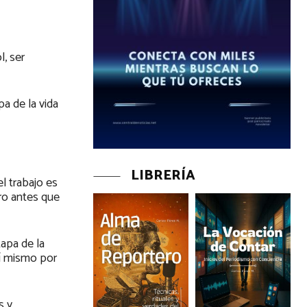
l, ser
a de la vida
LIBRERÍA
l trabajo es
ro antes que
apa de la
sí mismo por
s y