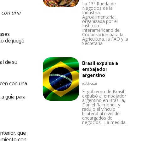
La 13° Rueda de
Negocios de la
s con una
Industria
Agroalimentaria,
organizada por el
Instituto
Interamericano de
lases
Cooperacion para la
Agricultura, la FAO y la
to de juego
Secretaría...
al de su
Brasil expulsa a
embajador
argentino
acen con una
05/08/2026
El gobierno de Brasil
una guía para
expulsó al embajador
argentino en Brasilia,
Daniel Raimondi, y
redujo el vínculo
bilateral al nivel de
encargados de
negocios. La medida...
nterior, que
ramiento con