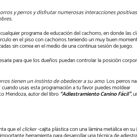
horros y perros y disfrutar numerosas interacciones positiva
mbres.
de cualquier programa de educación del cachorro, en donde las c
rculo en el piso con cachorros teniendo un muy buen momen
izadas sin correa en el medio de una continua sesión de juego.
saria para que los dueños puedan controlar la posición corpor
erros tienen un instinto de obedecer a su amo
. Los perros n
 Y cuando usas esta programación a tu favor puedes moldear
co Mendoza, autor del libro
“Adiestramiento Canino Fácil”
, 
nta que el
clicker
-cajita plástica con una lámina metálica en su i
 importante herramienta para desarrollar una técnica de adiest