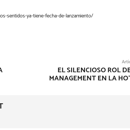
-los-sentidos-ya-tiene-fecha-de-lanzamiento/
Artí
A
EL SILENCIOSO ROL D
MANAGEMENT EN LA HO
T