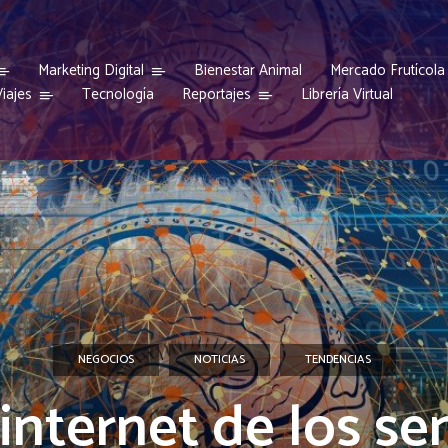
Marketing Digital
Bienestar Animal
Mercado Frutícola
iajes
Reportajes
Tecnología
Librería Virtual
NEGOCIOS
NOTICIAS
TENDENCIAS
‘internet de los se