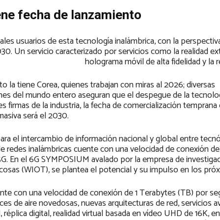
tiene fecha de lanzamiento
es usuarios de esta tecnología inalámbrica, con la perspectiv
. Un servicio caracterizado por servicios como la realidad ex
holograma móvil de alta fidelidad y la ré
la tiene Corea, quienes trabajan con miras al 2026; diversas
ones del mundo entero aseguran que el despegue de la tecnolo
s firmas de la industria, la fecha de comercialización temprana
masiva será el 2030.
ara el intercambio de información nacional y global entre tecn
n de redes inalámbricas cuente con una velocidad de conexión de
 5G. En el 6G SYMPOSIUM avalado por la empresa de investiga
as cosas (WIOT), se plantea el potencial y su impulso en los pr
ente con una velocidad de conexión de 1 Terabytes (TB) por s
ces de aire novedosas, nuevas arquitecturas de red, servicios 
réplica digital, realidad virtual basada en vídeo UHD de 16K, en