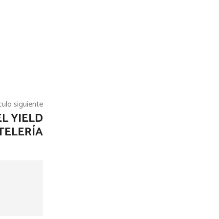
culo siguiente
EL YIELD
TELERÍA