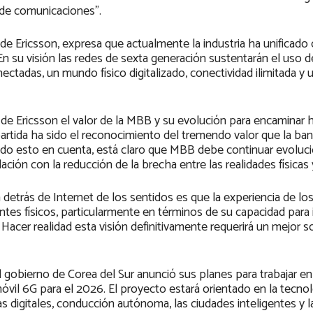
 de comunicaciones”.
r de Ericsson, expresa que actualmente la industria ha unificado c
n su visión las redes de sexta generación sustentarán el uso de
nectadas, un mundo físico digitalizado, conectividad ilimitada 
de Ericsson el valor de la MBB y su evolución para encaminar h
 partida ha sido el reconocimiento del tremendo valor que la ba
do esto en cuenta, está claro que MBB debe continuar evoluc
ión con la reducción de la brecha entre las realidades físicas y
 detrás de Internet de los sentidos es que la experiencia de lo
pantes físicos, particularmente en términos de su capacidad para 
o). Hacer realidad esta visión definitivamente requerirá un mejor 
l gobierno de Corea del Sur anunció sus planes para trabajar en
móvil 6G para el 2026. El proyecto estará orientado en la tecno
s digitales, conducción autónoma, las ciudades inteligentes y la