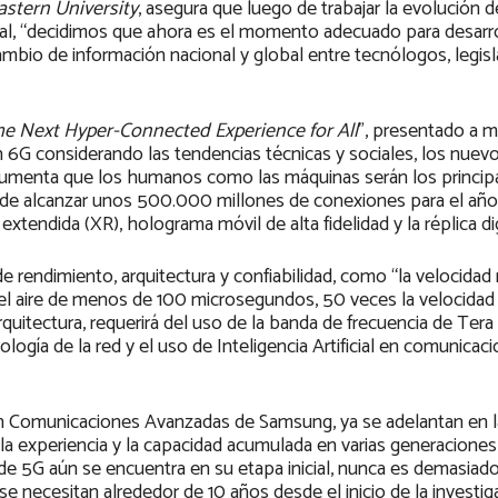
stern University
, asegura que luego de trabajar la evolución d
nal, “decidimos que ahora es el momento adecuado para desarro
ambio de información nacional y global entre tecnólogos, legis
he Next Hyper-Connected Experience for All
”, presentado a 
 6G considerando las tendencias técnicas y sociales, los nuevo
gumenta que los humanos como las máquinas serán los princip
va de alcanzar unos 500.000 millones de conexiones para el añ
tendida (XR), holograma móvil de alta fidelidad y la réplica dig
e rendimiento, arquitectura y confiabilidad, como “la velocida
del aire de menos de 100 microsegundos, 50 veces la velocida
quitectura, requerirá del uso de la banda de frecuencia de Tera
logía de la red y el uso de Inteligencia Artificial en comunicac
 en Comunicaciones Avanzadas de Samsung, ya se adelantan en l
 la experiencia y la capacidad acumulada en varias generaciones
 de 5G aún se encuentra en su etapa inicial, nunca es demasiad
necesitan alrededor de 10 años desde el inicio de la investig