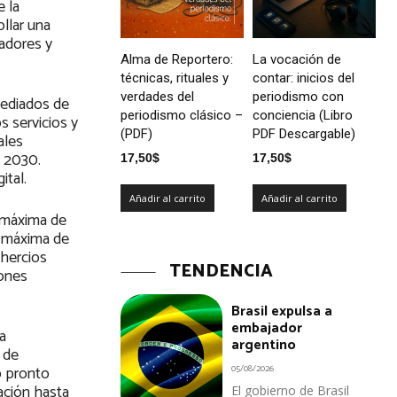
e la
llar una
ladores y
Alma de Reportero:
La vocación de
técnicas, rituales y
contar: inicios del
verdades del
periodismo con
mediados de
periodismo clásico –
conciencia (Libro
s servicios y
(PDF)
PDF Descargable)
ales
o 2030.
17,50
$
17,50
$
ital.
Añadir al carrito
Añadir al carrito
d máxima de
d máxima de
 hercios
TENDENCIA
iones
Brasil expulsa a
embajador
a
argentino
 de
o pronto
05/08/2026
ación hasta
El gobierno de Brasil