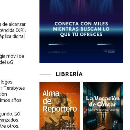
a de alcanzar
tendida (XR),
plica digital.
gía móvil de
 del 6G
LIBRERÍA
ólogos,
 1 Terabytes
ción
óximos años
egundo, 50
avanzados
tre otros.