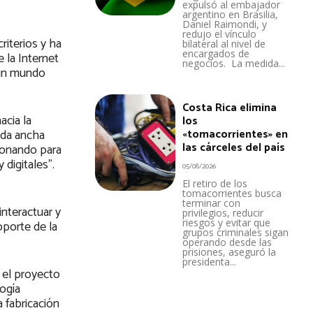
expulsó al embajador
argentino en Brasilia,
Daniel Raimondi, y
redujo el vínculo
riterios y ha
bilateral al nivel de
encargados de
 la Internet
negocios. La medida...
y un mundo
Costa Rica elimina
acia la
los
«tomacorrientes» en
nda ancha
las cárceles del país
ionando para
 digitales”.
05/08/2026
El retiro de los
tomacorrientes busca
s
terminar con
interactuar y
privilegios, reducir
riesgos y evitar que
soporte de la
grupos criminales sigan
operando desde las
prisiones, aseguró la
presidenta...
 el proyecto
logía
 fabricación