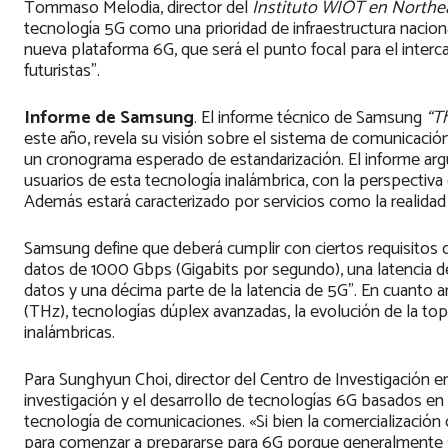
Tommaso Melodia, director del
Instituto WIOT en Northea
tecnología 5G como una prioridad de infraestructura nacio
nueva plataforma 6G, que será el punto focal para el interc
futuristas”.
Informe de Samsung
. El informe técnico de Samsung
“T
este año, revela su visión sobre el sistema de comunicación
un cronograma esperado de estandarización. El informe ar
usuarios de esta tecnología inalámbrica, con la perspecti
Además estará caracterizado por servicios como la realidad ex
Samsung define que deberá cumplir con ciertos requisitos d
datos de 1000 Gbps (Gigabits por segundo), una latencia 
datos y una décima parte de la latencia de 5G”. En cuanto ar
(THz), tecnologías dúplex avanzadas, la evolución de la topo
inalámbricas.
Para Sunghyun Choi, director del Centro de Investigación
investigación y el desarrollo de tecnologías 6G basados en
tecnología de comunicaciones. «Si bien la comercialización
para comenzar a prepararse para 6G porque generalmente se 