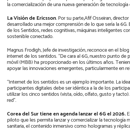
la comercialización de una nueva generación de tecnología
La Visión de Ericsson
. Por su parte,Afif Osseiran, directo
desarrollado una mejor comprensión de lo que sería la 6G. E
de los Sentidos, redes cognitivas, máquinas inteligentes co
sostenible conectado.
Magnus Frodigh, Jefe de investigación, reconoce en el blog 
internet de los sentidos. “De cara al 6G, nuestro punto de
móvil (MBB) ha proporcionado en los últimos años. Tenien
apoyar las innovaciones emergentes, particularmente en relac
“Internet de los sentidos es un ejemplo importante. La idea
participantes digitales debe ser idéntica a la de los partici
utilizar los cinco sentidos (vista, oído, olfato, gusto y tact
red”.
Corea del Sur tiene en agenda lanzar el 6G el 2026.
E
piloto que les permita lanzar y comercializar la tecnología 
sanitaria, el contenido inmersivo como hologramas y réplica