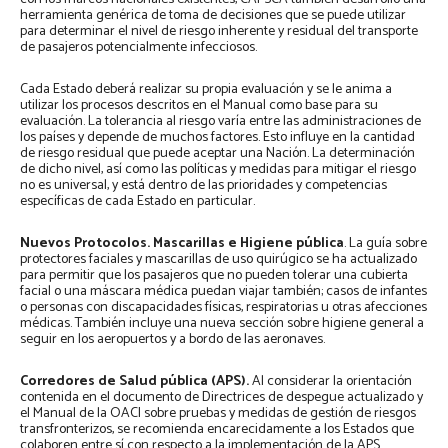
herramienta genérica de toma de decisiones que se puede utilizar
para determinar el nivel de riesgo inherente y residual del transporte
de pasajeros potencialmente infecciosos.
Cada Estado deberá realizar su propia evaluación y se le anima a
utilizar los procesos descritos en el Manual como base para su
evaluación. La tolerancia al riesgo varía entre las administraciones de
los países y depende de muchos factores. Esto influye en la cantidad
de riesgo residual que puede aceptar una Nación. La determinación
de dicho nivel, así como las políticas y medidas para mitigar el riesgo
no es universal, y está dentro de las prioridades y competencias
específicas de cada Estado en particular.
Nuevos Protocolos. Mascarillas e Higiene pública
. La guía sobre
protectores faciales y mascarillas de uso quirúgico se ha actualizado
para permitir que los pasajeros que no pueden tolerar una cubierta
facial o una máscara médica puedan viajar también; casos de infantes
o personas con discapacidades físicas, respiratorias u otras afecciones
médicas. También incluye una nueva sección sobre higiene general a
seguir en los aeropuertos y a bordo de las aeronaves.
Corredores de Salud pública (APS).
Al considerar la orientación
contenida en el documento de Directrices de despegue actualizado y
el Manual de la OACI sobre pruebas y medidas de gestión de riesgos
transfronterizos, se recomienda encarecidamente a los Estados que
colaboren entre sí con respecto a la implementación de la APS.