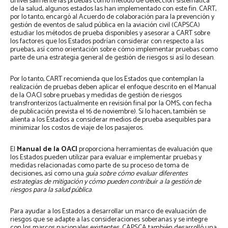
universalmente las pruebas como método de detección sistemática
de la salud, algunos estados las han implementado con este fin. CART,
por lo tanto, encargó al Acuerdo de colaboración para la prevención y
gestión de eventos de salud pública en la aviación civil (CAPSCA)
estudiar los métodos de prueba disponibles y asesorar a CART sobre
los factores que los Estados podrían considerar con respecto a las
pruebas, así como orientación sobre cómo implementar pruebas como
parte de una estrategia general de gestión de riesgos si así lo desean.
Por lo tanto, CART recomienda que los Estados que contemplan la
realización de pruebas deben aplicar el enfoque descrito en el Manual
de la OACI sobre pruebas y medidas de gestión de riesgos
transfronterizos (actualmente en revisión final por la OMS, con fecha
de publicación prevista el 16 de noviembre). Si lo hacen, también se
alienta a los Estados a considerar medios de prueba asequibles para
minimizar los costos de viaje de los pasajeros.
El
Manual de la OACI
proporciona herramientas de evaluación que
los Estados pueden utilizar para evaluar e implementar pruebas y
medidas relacionadas como parte de su proceso de toma de
decisiones, así como una
guía sobre cómo evaluar diferentes
estrategias de mitigación y cómo pueden contribuir a la gestión de
riesgos para la salud pública
.
Para ayudar a los Estados a desarrollar un marco de evaluación de
riesgos que se adapte a las consideraciones soberanas y se integre
con los marcos nacionales existentes, CAPSCA también desarrolló una