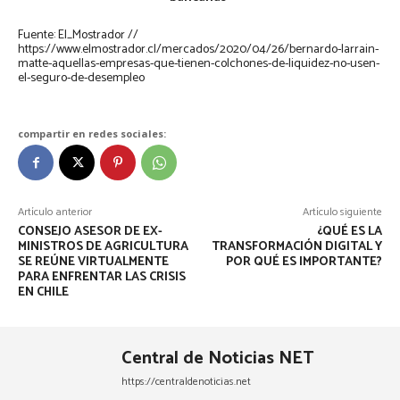
Fuente: El_Mostrador //
https://www.elmostrador.cl/mercados/2020/04/26/bernardo-larrain-
matte-aquellas-empresas-que-tienen-colchones-de-liquidez-no-usen-
el-seguro-de-desempleo
compartir en redes sociales:
Artículo anterior
Artículo siguiente
CONSEJO ASESOR DE EX-
¿QUÉ ES LA
MINISTROS DE AGRICULTURA
TRANSFORMACIÓN DIGITAL Y
SE REÚNE VIRTUALMENTE
POR QUÉ ES IMPORTANTE?
PARA ENFRENTAR LAS CRISIS
EN CHILE
Central de Noticias NET
https://centraldenoticias.net