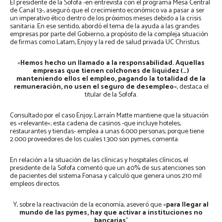
El presidente de la Sofofa -en entrevista con el programa Mesa Central
de Canal 13-, aseguró que el crecimiento económico va a pasar a ser
un imperativo ético dentro de los próximos meses debido a la crisis
sanitaria. En ese sentido, abordó el tema de la ayuda a las grandes
empresas por parte del Gobierno, a propósito de la compleja situación
de firmas como Latam, Enjoy y la red de salud privada UC Christus.
«
Hemos hecho un llamado a la responsabilidad. Aquellas
empresas que tienen colchones de liquidez (…)
manteniendo ellos el empleo, pagando la totalidad de la
remuneración, no usen el seguro de desempleo
«, destaca el
titular de la Sofofa.
Consultado por el caso Enjoy; Larraín Matte mantiene que la situación
es «relevante»; esta cadena de casinos -que incluye hoteles,
restaurantes y tiendas- emplea a unas 6.000 personas; porque tiene
2.000 proveedores de los cuales 1.300 son pymes, comenta.
En relación a la situación de las clínicas y hospitales clínicos, el
presidente de la Sofofa comentó que un 40% de sus atenciones son
de pacientes del sistema Fonasa y calculó que genera unos 210 mil
empleos directos.
Y, sobre la reactivación de la economía, aseveró que «
para llegar al
mundo de las pymes, hay que activar a instituciones no
bancarias
”