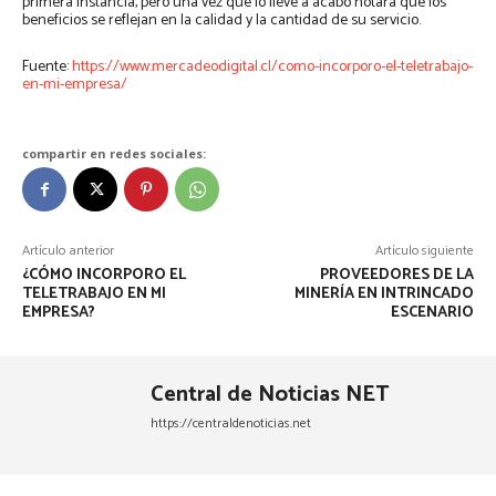
primera instancia, pero una vez que lo lleve a acabo notará que los
beneficios se reflejan en la calidad y la cantidad de su servicio.
Fuente:
https://www.mercadeodigital.cl/como-incorporo-el-teletrabajo-
en-mi-empresa/
compartir en redes sociales:
Artículo anterior
Artículo siguiente
¿CÓMO INCORPORO EL
PROVEEDORES DE LA
TELETRABAJO EN MI
MINERÍA EN INTRINCADO
EMPRESA?
ESCENARIO
Central de Noticias NET
https://centraldenoticias.net