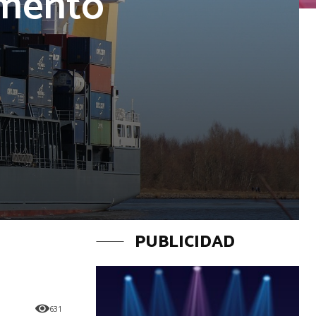
umentó
o
PUBLICIDAD
631