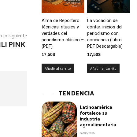
Alma de Reportero:
La vocación de
técnicas, rituales y
contar: inicios del
verdades del
periodismo con
culo siguiente
periodismo clásico –
conciencia (Libro
LI PINK
(PDF)
PDF Descargable)
17,50
$
17,50
$
Añadir al carrito
Añadir al carrito
TENDENCIA
Latinoamérica
fortalece su
industria
agroalimentaria
06/08/2026