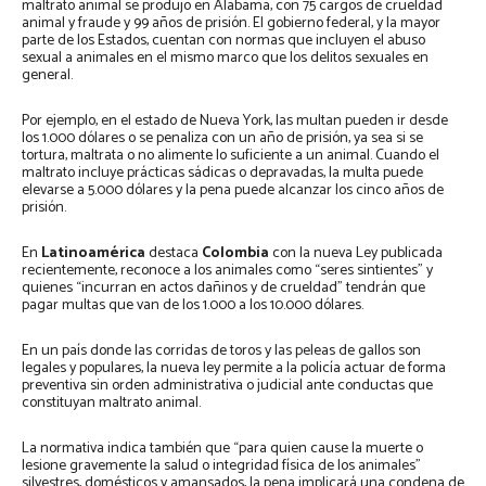
maltrato animal se produjo en Alabama, con 75 cargos de crueldad
animal y fraude y 99 años de prisión. El gobierno federal, y la mayor
parte de los Estados, cuentan con normas que incluyen el abuso
sexual a animales en el mismo marco que los delitos sexuales en
general.
Por ejemplo, en el estado de Nueva York, las multan pueden ir desde
los 1.000 dólares o se penaliza con un año de prisión, ya sea si se
tortura, maltrata o no alimente lo suficiente a un animal. Cuando el
maltrato incluye prácticas sádicas o depravadas, la multa puede
elevarse a 5.000 dólares y la pena puede alcanzar los cinco años de
prisión.
En
Latinoamérica
destaca
Colombia
con la nueva Ley publicada
recientemente, reconoce a los animales como “seres sintientes” y
quienes “incurran en actos dañinos y de crueldad” tendrán que
pagar multas que van de los 1.000 a los 10.000 dólares.
En un país donde las corridas de toros y las peleas de gallos son
legales y populares, la nueva ley permite a la policía actuar de forma
preventiva sin orden administrativa o judicial ante conductas que
constituyan maltrato animal.
La normativa indica también que “para quien cause la muerte o
lesione gravemente la salud o integridad física de los animales”
silvestres, domésticos y amansados, la pena implicará una condena de