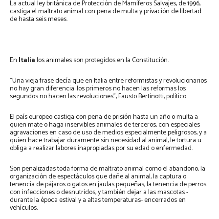
La actual ley británica de Protección de Mamíferos Salvajes, de 1996,
castiga el maltrato animal con pena de multa y privación de libertad
de hasta seis meses.
En
Italia
los animales son protegidos en la Constitución.
“Una vieja frase decía que en Italia entre reformistas y revolucionarios
no hay gran diferencia: los primeros no hacen las reformas los
segundos no hacen las revoluciones”, Fausto Bertinotti, político.
El país europeo castiga con pena de prisión hasta un año o multa a
quien mate o haga inservibles animales de terceros, con especiales
agravaciones en caso de uso de medios especialmente peligrosos, y a
quien hace trabajar duramente sin necesidad al animal, le tortura u
obliga a realizar labores inapropiadas por su edad o enfermedad.
Son penalizadas toda forma de maltrato animal como el abandono, la
organización de espectáculos que dañe al animal, la captura o
tenencia de pájaros o gatos en jaulas pequeñas, la tenencia de perros
con infecciones o desnutridos, y también dejar a las mascotas -
durante la época estival y a altas temperaturas- encerrados en
vehículos.